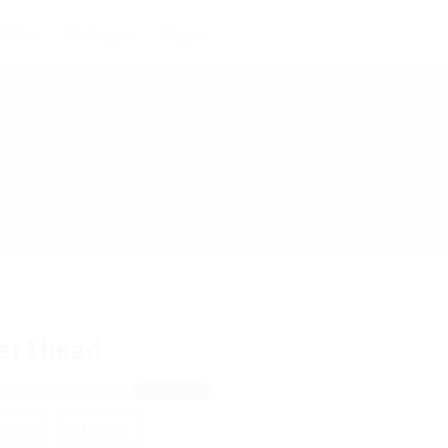
dates
Packages
Pages
er1bead
oe, United Kingdom
View on Map
eview
Follow