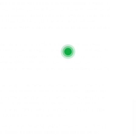
des sociales no tiene una fórmula mágica, y medir lo
nera de averiguar qué funciona. Así que concéntrese
que se alinean con sus objetivos.Tampoco necesita un
to. Hootsuite Analytics ofrece varios informes
y el crecimiento de tu marketing en redes sociales a
 plan de acción. Si estás empezando, te podemos
ué tengo que conseguir). Creando Una Estrategia De
ir nuestros objetivos. Crear un perfil de redes
ramar publicación. ¿Cómo queremos que nuestros
ero que debemos decidir es por qué estamos usando
 otras preguntas deben responderse antes de crear su
a que creará dependerán de sus objetivos. ¿Queremos
 ¿Dónde viven nuestros clientes potenciales? ¿Ya
ales? ¿Hay un público específico que estamos
o te ayudará a saber cuál debe ser tu estrategia:
, con qué frecuencia publicar, etc.
que estar en todas las plataformas que hay. Paso 1:
os. Siempre podemos agregar más más tarde. En