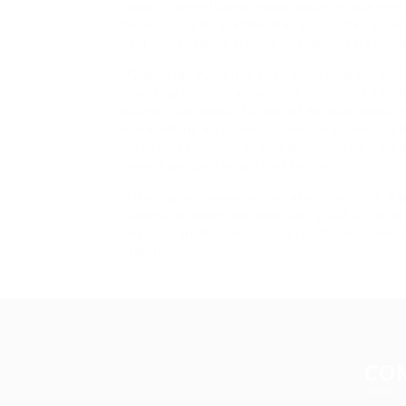
cambio, necesitamos elegir aquellos que mejo
Paso 3: Elija las plataformas adecuadas. Es a
para comenzar. ¿Estamos buscando atraer cli
¿Qué están haciendo tus competidores? Antes 
investiga un poco y averigua qué redes socia
quieres que llegue tu marca? Así que prepára
el marketing en redes sociales requiere una 
No estar familiarizado con su audiencia o no 
llevar a perder tiempo y esfuerzo.
Usted quiere empezar con el pie derecho. Alg
canales de redes sociales son: ¿Qué sitios vis
descripción del trabajo que realiza, así como
proporcionar.
CO