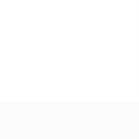
r se adapten a los objetivos de nuestra empresa.
consejable revisar los datos y seleccionar uno o dos
entes potenciales?
de saltar a cualquier sitio de redes sociales,
les son las más adecuadas para tu negocio. ¿A dónde
te para trabajar duro y poner algo de esfuerzo, ya que
buena cantidad de dedicación, paciencia y esfuerzo.
elegir las mejores plataformas para su marca puede
unas preguntas a considerar al seleccionar los
ita tu cliente ideal? También debe incluir una
 una descripción de los beneficios que puede
MPANY
WEBSITE