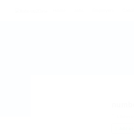
Home
Jobs
Employers
Candi
numb
Clither
Add a r