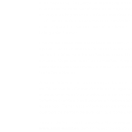
si es necesario. Recuerde, el marketing en re
que desea de cada plataforma es la mejor ma
en lo que es importante y elija las métricas 
título en estadística para medir su rendimien
preconfigurados que rastrean el rendimiento 
lo largo del tiempo.
Una de las cosas más esenciales es crear un
ayudar: Hacer un análisis de necesidades (q
Redes Sociales Para Pequeñas Empresas. Defin
sociales. Organiza nuestras campañas. Prog
seguidores perciban nuestra marca? Lo prim
las redes sociales.
Aquí te dejamos los pasos a seguir. Estas y
perfil, ya que la información y la estrategi
promocionar nuestros productos o servicios?
tenemos clientes o seguidores en redes soci
buscando? Tener esta información de anteman
qué tipo de contenido publicar, qué tono usar
Paso 2: Definir nuestro público. No tenemos 
www.smm-world.es
Definir nuestros objetiv