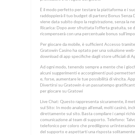
È il modo perfetto per testare la piattaforma e i su
raddoppierà il tuo budget di partenz Bonus Senza De
viene data subito dopo la registrazione, senza la n
Ricarica: Dopo aver sfruttata l’offerta gratuita, se d
ricompenserà con una percentuale bonus sull’impo
Per giocare da mobile, è sufficient Accesso trami
Gratowin Casino ha optato per una soluzione web-bas
download di app specifiche dagli store ufficiali di 
Ad ogni modo, tenendo sempre a mente che i giochi 
alcuni suggerimenti e accorgimenti può permetterti 
e, forse, aumentare le tue possibilità di vincita. A
Divertirsi su Gratowin è un passatempo gratificante
per giocare su Gratowi
Live Chat: Questo rappresenta sicuramente, il meto
sul Sito: In modo analogo all’email, molti casinò, i
direttamente sul sito. Basta compilare i campi richie
comunicazione al team di supporto. Telefono: Talv
telefonico per coloro che prediligono un’interazione 
del supporto e aspettarti una risposta solitamente n