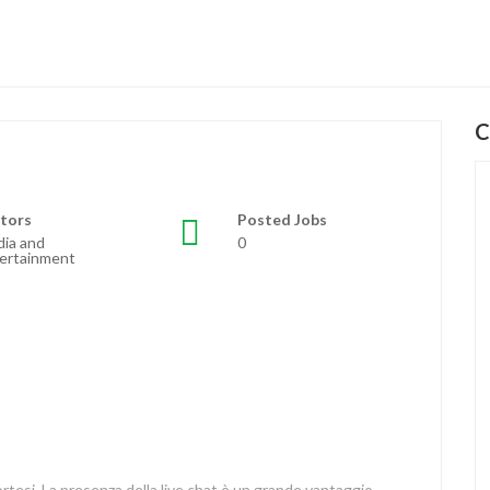
C
tors
Posted Jobs
ia and
0
ertainment
tesi. La presenza della live chat è un grande vantaggio,