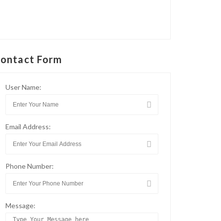
ontact Form
User Name:
Email Address:
Phone Number:
Message: