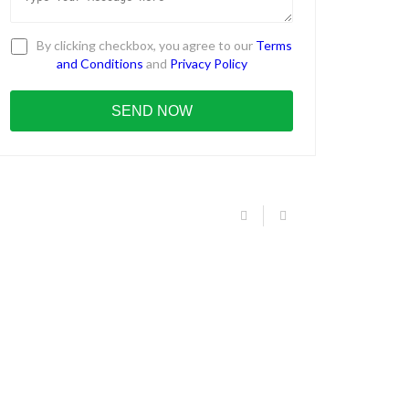
By clicking checkbox, you agree to our
Terms
and Conditions
and
Privacy Policy