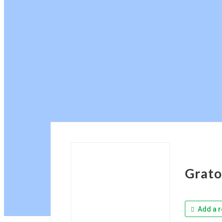
Grato
Add a r