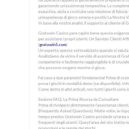
garantendo un’assistenza tempestiva. La completez
esaustiva, aiuta a costruire una relazione di fiducia
un’esperienza di gioco serena e positiv La Nostra V
In base alla nostra analisi, il supporto al cliente d
Gratowin Casino pare capire bene questa esigenza,
per assistere i propri utenti. Un Servizio Clienti Af
(
gratowin5.com
)
Un aspetto spesso sottovalutato quando si valuta una
Analizziamo da vicino il servizio di assistenza di G
competente e facilmente raggiungibile è di cruciale
che possono sorgere mentre si gioca.
Fai caso a due parametri fondamental Prima di scomm
prova i giochi in modalità demo (se disponibile). In
Come detto in altri articoli, non tutti i giochi sono i
Sezione FAQ: La Prima Risorsa da Consultare
Prima di rivolgersi direttamente l’assistenza client
(Frequently Asked Questions). Molte volte, la rispo
tempo prezios Gratowin Casino possiede un’area spe
frequenti degli utenti. Quest’area del sito tratta n
promozioni e le regole dei giochi.