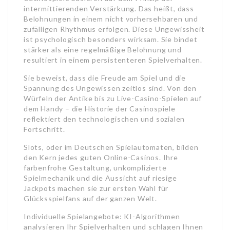
intermittierenden Verstärkung. Das heißt, dass
Belohnungen in einem nicht vorhersehbaren und
zufälligen Rhythmus erfolgen. Diese Ungewissheit
ist psychologisch besonders wirksam. Sie bindet
stärker als eine regelmäßige Belohnung und
resultiert in einem persistenteren Spielverhalten.
Sie beweist, dass die Freude am Spiel und die
Spannung des Ungewissen zeitlos sind. Von den
Würfeln der Antike bis zu Live-Casino-Spielen auf
dem Handy – die Historie der Casinospiele
reflektiert den technologischen und sozialen
Fortschritt.
Slots, oder im Deutschen Spielautomaten, bilden
den Kern jedes guten Online-Casinos. Ihre
farbenfrohe Gestaltung, unkomplizierte
Spielmechanik und die Aussicht auf riesige
Jackpots machen sie zur ersten Wahl für
Glücksspielfans auf der ganzen Welt.
Individuelle Spielangebote: KI-Algorithmen
analysieren Ihr Spielverhalten und schlagen Ihnen