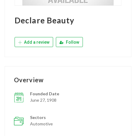
Declare Beauty
Add a review
Follow
Overview
Founded Date
June 27, 1908
Sectors
Automotive