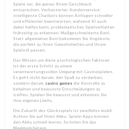
Spiele vor, die genau Ihrem Geschmack
entsprechen. Verbesserter Kundenservice:
Intelligente Chatbots können Anfragen schneller
und effizienter beantworten, während KI auch
dabei helfen kann, problematisches Spielverhalten
frühzeitig zu erkennen. Maßgeschneiderte Boni:
Statt allgemeiner Boni bekommen Sie Angebote,
die perfekt zu Ihren Gewohnheiten und Ihrem
Spielstil passen.
Das Wissen um diese psychologischen Faktoren
ist der erste Schritt zu einem
verantwortungsvollen Umgang mit Casinospielen.
Es geht nicht darum, den Spaß zu verderben,
sondern darum,
casino games
die Kontrolle zu
behalten und bewusste Entscheidungen zu
treffen. Spielen Sie bewusst und erkennen Sie
Ihre eigenen Limits.
Die Zukunft des Glücksspiels ist zweifellos mobil.
Achten Sie auf Ihren Akku: Spiele-Apps können
den Akku schnell leeren. So holen Sie das
Maximum heraus