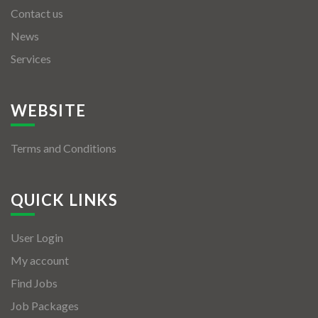
Contact us
News
Services
WEBSITE
Terms and Conditions
QUICK LINKS
User Login
My account
Find Jobs
Job Packages