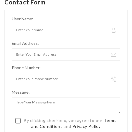
Contact Form
User Name:
Email Address:
Phone Number:
Message:
By clicking checkbox, you agree to our
Terms
and Conditions
and
Privacy Policy