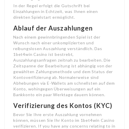
In der Regel erfolgt die Gutschrift bei
Einzahlungen in Echtzeit, was Ihnen einen
direkten Spielstart ermöglicht.
Ablauf der Auszahlungen
Nach einem gewinnbringenden Spiel ist der
Wunsch nach einer unkomplizierten und
reibungslosen Auszahlung verständlich. Das
1bet4win Casino ist bestrebt,
Auszahlungsanfragen zeitnah zu bearbeiten. Die
Zeitspanne der Bearbeitung ist abhängig von der
gewählten Zahlungsmethode und dem Status der
Kontoverifizierung ab. Normalerweise sind
Abhebungen via E-Wallets am schnellsten auf dem
Konto, wohingegen Überweisungen auf ein
Bankkonto ein paar Werktage dauern können.
Verifizierung des Kontos (KYC)
Bevor Sie Ihre erste Auszahlung vornehmen
können, müssen Sie Ihr Konto im 1bet4win Casino
verifizieren. If you have any concerns relating to in