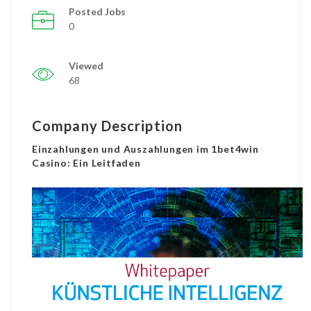
Posted Jobs
0
Viewed
68
Company Description
Einzahlungen und Auszahlungen im 1bet4win
Casino: Ein Leitfaden